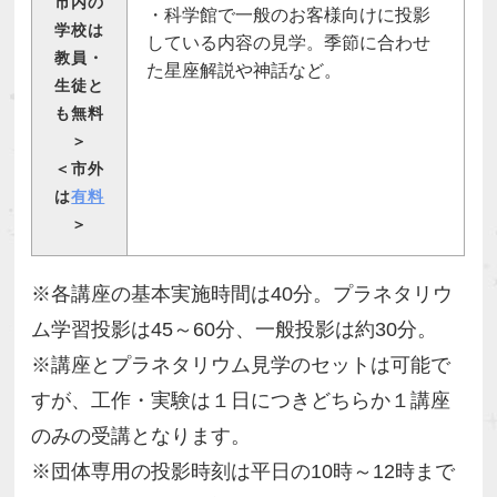
市内の
・科学館で一般のお客様向けに投影
学校は
している内容の見学。季節に合わせ
教員・
た星座解説や神話など。
生徒と
も無料
＞
＜市外
は
有料
＞
※各講座の基本実施時間は40分。プラネタリウ
ム学習投影は45～60分、一般投影は約30分。
※講座とプラネタリウム見学のセットは可能で
すが、工作・実験は１日につきどちらか１講座
のみの受講となります。
※団体専用の投影時刻は平日の10時～12時まで