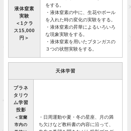
をする。
液体窒素
・液体窒素の中に、生花やボール
実験
を入れた時の変化の実験をする。
＜1クラ
・液体窒素の昇華によるいろいろ
ス15,000
な現象実験をする。
円＞
・液体窒素を用いたブタンガスの
３つの状態実験をする。
天体学習
プラネ
タリウ
ム学習
投影
・日周運動や夏・冬の星座、月の満
＜室蘭
ち欠けなど教科書の内容に沿って、
市内の