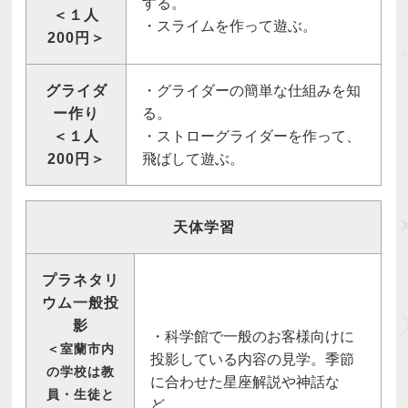
する。
＜１人
・スライムを作って遊ぶ。
200円＞
グライダ
・グライダーの簡単な仕組みを知
ー作り
る。
＜１人
・ストローグライダーを作って、
200円＞
飛ばして遊ぶ。
天体学習
プラネタリ
ウム一般投
影
・科学館で一般のお客様向けに
＜室蘭市内
投影している内容の見学。季節
の学校は教
に合わせた星座解説や神話な
員・生徒と
ど。