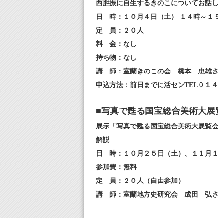
西胆振に自生するきのこについてお話
日 時：１０月４日（土） １４時～１
定 員：２０人
料 金：なし
持ち物：なし
講 師：室蘭きのこの会 橋本 忠雄
申込方法：前日までに活センTEL０１
■写真で甦る国宝総合美術大展
展示「写真で甦る国宝総合美術大展覧
解説
日 時：１０月２５日（土）、１１月
参加費：無料
定 員：２０人（自由参加）
講 師：室蘭地方史研究会 成田 弘