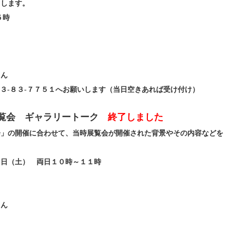
しします。
５時
さん
４３-８３-７７５１へお願いします（当日空きあれば受け付け）
覧会 ギャラリートーク
終了しました
会」の開催に合わせて、当時展覧会が開催された背景やその内容などを
１日（土） 両日１０時～１１時
さん