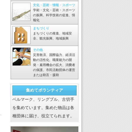
文化・芸術・情報・スポーツ
学術・文化・芸術・スポーツ
の振興、科学技術の促進、情
報化
まちづくり
まちづくりの推進、地域安
全、観光振興、地域振興
その他
災害救済、国際協力、経済活
動の活性化、職業能力の開
発・雇用機会の拡大、消費者
の保護、市民活動団体の運営
または助言・援助
集めてボランティア
ベルマーク、リングプル、古切手
を集めています。集めた物品は各
種団体に届け、役立てられます。