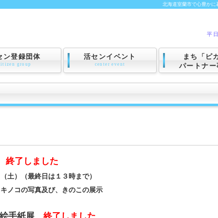
北海道室蘭市で心豊かに
平日
セン登録団体
活センイベント
まち「ピ
citizen group
center event
パートナー
終了しました
日（土）（最終日は１３時まで）
るキノコの写真及び、きのこの展示
 絵手紙展
終了しました