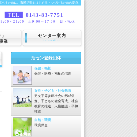
暮らすために。市民活動をはじめる・つづけるための拠点。
TEL
0143-83-7751
9:00～21:00 土9:00～17:00 日・祝休
カ」
センター案内
infomation
事業
活セン登録団体
保健・福祉
保健・医療・福祉の増進
女性・子ども・社会教育
男女平等参画社会の形成促
進、子どもの健全育成、社会
教育の推進、人権擁護・平和
推進
自然・環境
環境保全