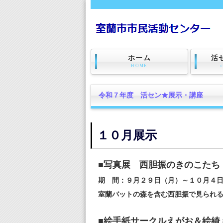
ホーム
活
HOME
令和７年度 活セン★展示・講座
１０月展示
■写真展 西胆振のきのこたち
期 間：９月２９日（月）～１０月４
室蘭バットの森を含む西胆振で見られ
■絵手紙サークルえがお＆絵綺