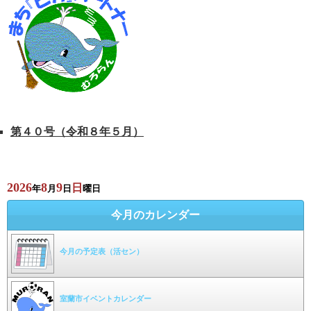
第４０号（令和８年５月）
2026
8
9
日
年
月
日
曜日
今月のカレンダー
今月の予定表（活セン）
室蘭市イベントカレンダー