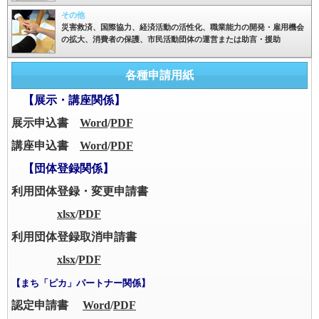
その他
災害救済、国際協力、経済活動の活性化、職業能力の開発・雇用機会
の拡大、消費者の保護、市民活動団体の運営または助言・援助
各種申請用紙
【展示・講座関係】
展示申込書
Word
/
PDF
講座申込書
Word
/
PDF
【団体登録関係】
利用団体登録・変更申請書
xlsx
/
PDF
利用団体登録取消申請書
xlsx
/
PDF
【まち「ピカ」パートナー関係】
認定申請書
Word
/
PDF