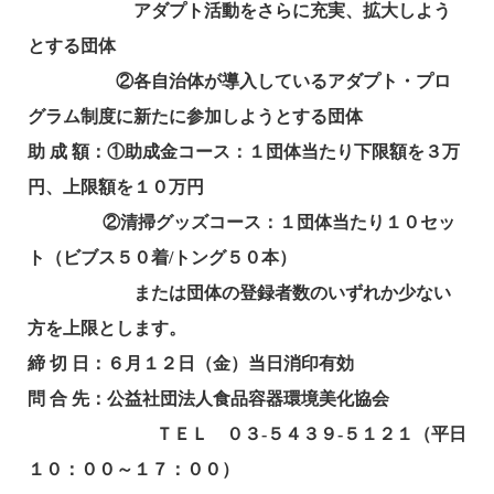
アダプト活動をさらに充実、拡大しよう
とする団体
②各自治体が導入しているアダプト・プロ
グラム制度に新たに参加しようとする団体
助 成 額：
①助成金コース：１団体当たり下限額を３万
円、上限額を１０万円
②清掃グッズコース：１団体当たり１０セッ
ト（ビブス５０着/トング５０本）
または団体の登録者数のいずれか少ない
方を上限とします。
締 切 日：
６月１２日（金）当日消印有効
問 合 先：
公益社団法人食品容器環境美化協会
ＴＥＬ ０３-５４３９-５１２１（平日
１０：００～１７：００）