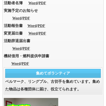
活動者名簿
Word
/
PDF
実施予定のお知らせ
Word
/
PDF
活動報告書
Word
/
PDF
変更届出書
Word
/
PDF
活動辞退届出書
Word
/
PDF
機材借用・燃料提供申請書
Word
/
PDF
集めてボランティア
ベルマーク、リングプル、古切手を集めています。集め
た物品は各種団体に届け、役立てられます。